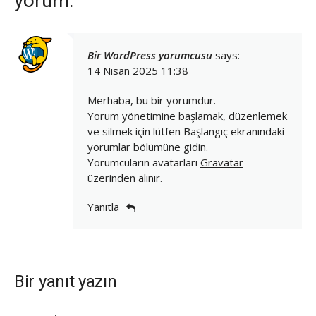
yorum.
Bir WordPress yorumcusu
says:
14 Nisan 2025 11:38
Merhaba, bu bir yorumdur.
Yorum yönetimine başlamak, düzenlemek
ve silmek için lütfen Başlangıç ekranındaki
yorumlar bölümüne gidin.
Yorumcuların avatarları
Gravatar
üzerinden alınır.
Yanıtla
Bir yanıt yazın